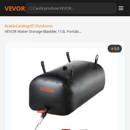
VEVOR
Acasă
›
Catalog
›
📦 Outdoors
›
VEVOR Water Storage Bladder, 113L Portab…
★
5.0