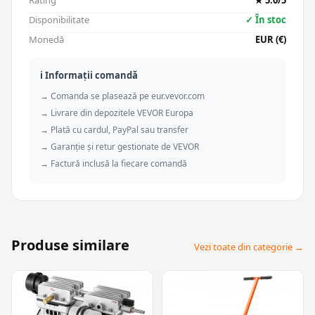
Rating
★ 5.0/5
Disponibilitate
✓ În stoc
Monedă
EUR (€)
ℹ️ Informații comandă
→ Comanda se plasează pe eur.vevor.com
→ Livrare din depozitele VEVOR Europa
→ Plată cu cardul, PayPal sau transfer
→ Garanție și retur gestionate de VEVOR
→ Factură inclusă la fiecare comandă
Produse similare
Vezi toate din categorie →