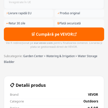
înregistrate în UE
⚡
Livrare rapidă EU
✓
Produs original
↩
Retur 30 zile
🔒
Plată securizată
🛒 Cumpără pe VEVOR
Vei fi redirecționat pe
eur.vevor.com
pentru finalizarea comenzii. Livrarea și
plata se gestionează direct de VEVOR.
Subcategorie:
Garden Center > Watering & Irrigation > Water Storage
Bladder
📋 Detalii produs
Brand
VEVOR
Categorie
Outdoors