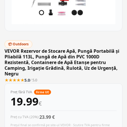
📦 Outdoors
VEVOR Rezervor de Stocare Apă, Pungă Portabilă și
Pliabilă 113L, Pungă de Apă din PVC 1000D
Rezistentă, Containere de Apă Etanșe pentru
Camping, Irigație Grădină, Rulotă, Uz de Urgență,
Negru
★
★
★
★
★
5.0
/ 5.0
Preț fără TVA
Firme UE
19.99
€
23.99 €
Preț cu TVA (20%):
Prețul final se confirmă pe site-ul VEVOR · Scutire TVA pentru firme