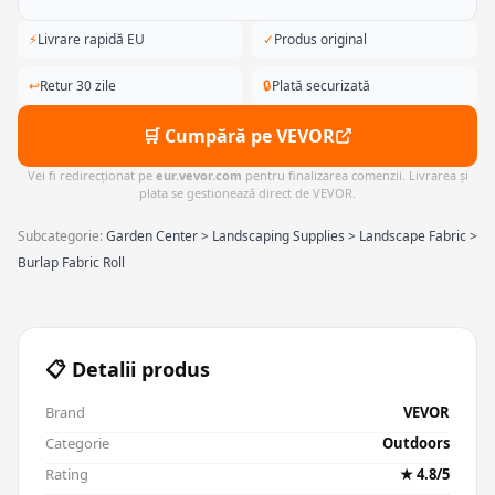
⚡
Livrare rapidă EU
✓
Produs original
↩
Retur 30 zile
🔒
Plată securizată
🛒 Cumpără pe VEVOR
Vei fi redirecționat pe
eur.vevor.com
pentru finalizarea comenzii. Livrarea și
plata se gestionează direct de VEVOR.
Subcategorie:
Garden Center > Landscaping Supplies > Landscape Fabric >
Burlap Fabric Roll
📋 Detalii produs
Brand
VEVOR
Categorie
Outdoors
Rating
★ 4.8/5