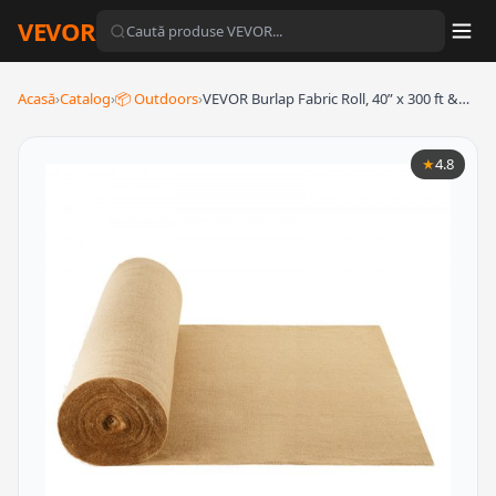
VEVOR
Acasă
›
Catalog
›
📦 Outdoors
›
VEVOR Burlap Fabric Roll, 40” x 300 ft &…
★
4.8