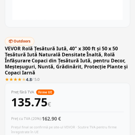
📦 Outdoors
VEVOR Rolă Țesătură Iută, 40" x 300 ft și 50 x 50
Țesătură Iută Naturală Densitate Înaltă, Rolă
Înfășurare Copaci din Țesătură Iută, pentru Decor,
Meșteșuguri, Nuntă, Grădinărit, Protecție Plante și
Copaci Iarnă
★
★
★
★
★
4.8
/ 5.0
Preț fără TVA
Firme UE
135.75
€
162.90 €
Preț cu TVA (20%):
Prețul final se confirmă pe site-ul VEVOR · Scutire TVA pentru firme
înregistrate în UE